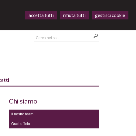
accetta tutti
rifiuta tutti
gestisci cookie
atti
Chi siamo
Il nostro team
Orari ufficio