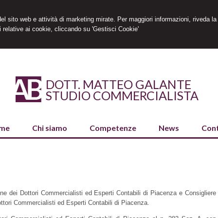
 del sito web e attività di marketing mirate. Per maggiori informazioni, riveda la
 relative ai cookie, cliccando su 'Gestisci Cookie'
DOTT. MATTEO GALANTE
STUDIO COMMERCIALISTA
me
Chi siamo
Competenze
News
Cont
ine dei Dottori Commercialisti ed Esperti Contabili di Piacenza e Consigliere
tori Commercialisti ed Esperti Contabili di Piacenza.