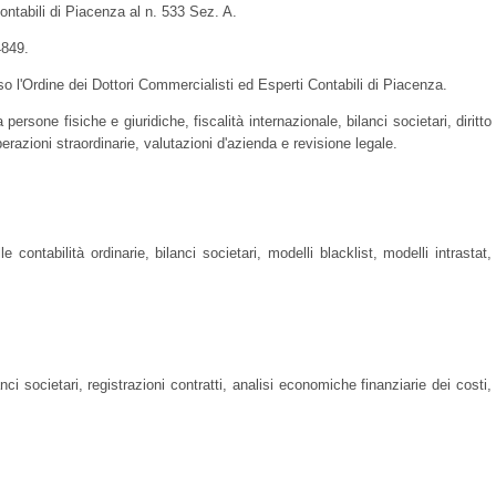
Contabili di Piacenza al n. 533 Sez. A.
4849.
o l'Ordine dei Dottori Commercialisti ed Esperti Contabili di Piacenza.
ersone fisiche e giuridiche, fiscalità internazionale, bilanci societari, diritto
perazioni straordinarie, valutazioni d'azienda e revisione legale.
e contabilità ordinarie, bilanci societari, modelli blacklist, modelli intrastat,
nci societari, registrazioni contratti, analisi economiche finanziarie dei costi,