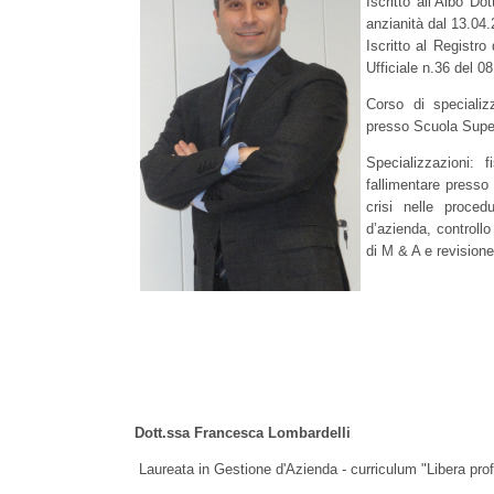
Iscritto all’Albo D
anzianità dal 13.04.
Iscritto al Registr
Ufficiale n.36 del 0
Corso di specializ
presso Scuola Supe
Specializzazioni: f
fallimentare presso
crisi nelle proced
d’azienda, controllo
di M & A e revisione
Dott.ssa Francesca Lombardelli
Laureata in Gestione d'Azienda - curriculum "Libera profe