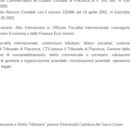
ottori Commercialisti ed Esperti Contabili di Piacenza al n. 283 Sez. A -con
2000.
o dei Revisori Contabili con il numero 120486 dal 19 aprile 2001, in Gazzetta
8.05.2001.
zazione: Alta Formazione in Officina Fiscalità Internazionale conseguita
riore Economia e delle Finanze Ezio Vanoni
iscalità internazionale, contenzioso tributario, bilanci societari, curatore
 il Tribunale di Piacenza, CTU presso il Tribunale di Piacenza, Gestore della
ure di sovraindebitamento, diritto commerciale e societario, valutazioni
 di gestione e organizzazione aziendale, ristrutturazioni aziendali, operazioni
 legale.
ssione e Diritto Tributario" presso l'Università Cattolica del Sacro Cuore.