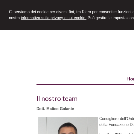
Ci serviamo dei cookie per diversi fini, tra l'altro per consentire funzioni
nostra
informativa sulla privacy e sui cookie.
Può gestire le impostazioni
Ho
Il nostro team
Dott. Matteo Galante
Consigliere dell’Ord
della Fondazione Dot